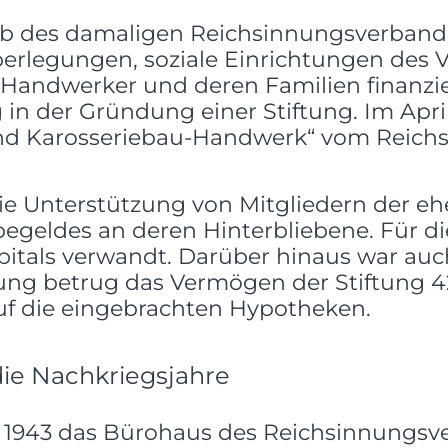
alb des damaligen Reichsinnungsverband
rlegungen, soziale Einrichtungen des V
e Handwerker und deren Familien finanzie
n der Gründung einer Stiftung. Im April 
und Karosseriebau-Handwerk“ vom Reich
die Unterstützung von Mitgliedern der e
begeldes an deren Hinterbliebene. Für 
itals verwandt. Darüber hinaus war auch 
ung betrug das Vermögen der Stiftung 4
 auf die eingebrachten Hypotheken.
die Nachkriegsjahre
e 1943 das Bürohaus des Reichsinnungsve